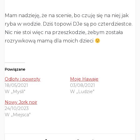
Mam nadzieję, że na scenie, bo czuję się na niej jak
ryba w wodzie. Dziś topowi DJe są po czterdziestce.
Nic nie stoi więc na przeszkodzie, żebym została
rozrywkową mamą dla moich dzieci
Powiązane
Odloty i powroty
Moje Hawaje
18/05/2021
03/08/2021
W „Myśli"
W „Ludzie"
Nowy Jork noir
24/10/2023
W „Miejsca"