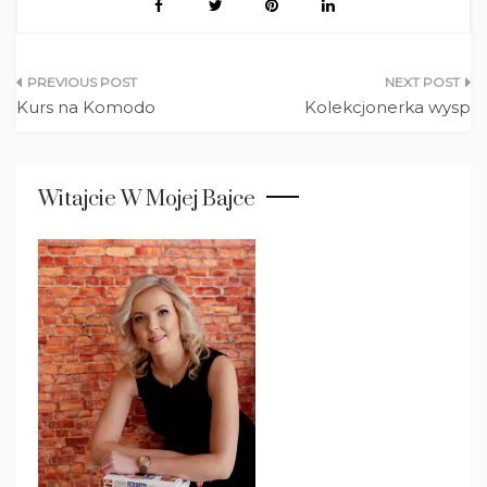
Nawigacja
Kurs na Komodo
Kolekcjonerka wysp
wpisu
Witajcie W Mojej Bajce