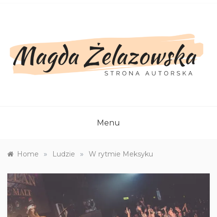
Skip
to
content
Menu
»
»
Home
Ludzie
W rytmie Meksyku